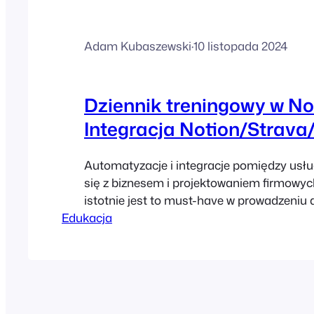
Adam Kubaszewski
·
10 listopada 2024
Dziennik treningowy w No
Integracja Notion/Strava
Automatyzacje i integracje pomiędzy usł
się z biznesem i projektowaniem firmowyc
istotnie jest to must-have w prowadzeniu 
Edukacja
organizacji, która chce usprawnić swoją pr
Integrowanie usług może jednak przydać s
różnych aspektach prywatnego życia. Jedn
przykładowych integracji, które możemy 
całkowicie samodzielnie bez wiedzy progr
jest stworzenie dziennika…