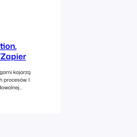
tion.
/Zapier
ugami kojarzą
h procesów. I
dowolnej
acę.
ię również w
ą z prostych
przeprowadzić
amistycznej