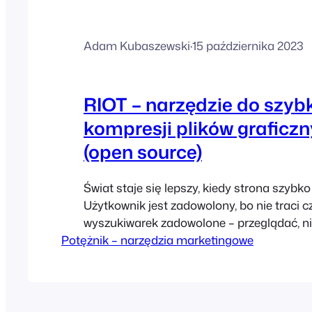
Adam Kubaszewski
·
15 października 2023
RIOT – narzędzie do szybk
kompresji plików graficz
(open source)
Świat staje się lepszy, kiedy strona szybko 
Użytkownik jest zadowolony, bo nie traci c
wyszukiwarek zadowolone – przeglądać, ni
Potężnik – narzędzia marketingowe
z różnych względów czasami przyspieszeni
witryny to operacja zakrojona na całkiem 
W grę mogą wchodzić kwestie kodowe, se
optymalizacji grafik, a najpewniej… wszyst
Zmiana serwera czy…