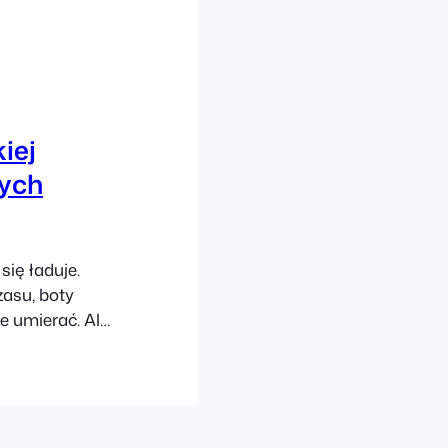
iej
nych
się ładuje.
zasu, boty
e umierać. Ale
e ociężałej
szeroką skalę.
rwerowe, brak
ko naraz.